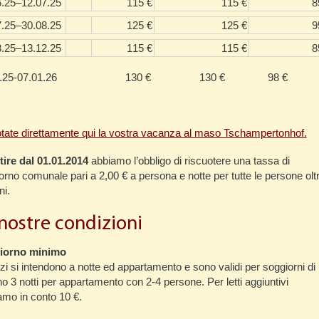
6.25–12.07.25
115 €
115 €
8
7.25–30.08.25
125 €
125 €
9
8.25–13.12.25
115 €
115 €
8
.12.25-07.01.26 130 € 130 € 98 €
tate direttamente qui la vostra vacanza al maso Tschampertonhof.
tire dal 01.01.2014
abbiamo l’obbligo di riscuotere una tassa di
orno comunale pari a 2,00 € a persona e notte per tutte le persone olt
ni.
nostre condizioni
iorno minimo
zzi si intendono a notte ed appartamento e sono validi per soggiorni di
o 3 notti per appartamento con 2-4 persone. Per letti aggiuntivi
amo in conto 10 €.