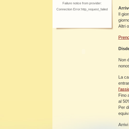
Failure notice from provider:
Arriv
Connection Error:http_request_failed
Il gio
giorn
Altri 
Preno
Disde
Non é
nonos
La ca
entra
l’ass
Fino 
al 50
Per d
equiv
Arrivi