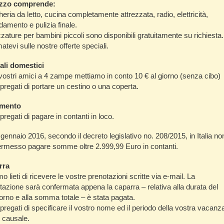
rezzo comprende
:
eria da letto, cucina completamente attrezzata, radio, elettricità,
damento e pulizia finale.
zzature per bambini piccoli sono disponibili gratuitamente su richiesta.
atevi sulle nostre offerte speciali.
li domestici
 vostri amici a 4 zampe mettiamo in conto 10 € al giorno (senza cibo)
 pregati di portare un cestino o una coperta.
mento
pregati di pagare in contanti in loco.
 gennaio 2016, secondo il decreto legislativo no. 208/2015, in Italia no
ermesso pagare somme oltre 2.999,99 Euro in contanti.
rra
 lieti di ricevere le vostre prenotazioni scritte via e-mail. La
tazione sarà confermata appena la caparra – relativa alla durata del
orno e alla somma totale – è stata pagata.
 pregati di specificare il vostro nome ed il periodo della vostra vacanz
causale.