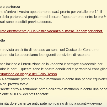
o e partenza
rno d’arrivo il vostro appartamento sarà pronto per voi alle ore 14; il
o della partenza vi preghiamo di liberare l’appartamento entro le ore 9.
orari sono possibili previo accordo.
tate direttamente qui la vostra vacanza al maso Tschampertonhof.
tta
 prevista un diritto di recesso ao sensi del Codice del Consumo –
tante ció Le accordiamo le seguenti condizioni di recesso:
ncellazione o l’interruzione della vacanza è sempre spiacevole per
mbe le parti – queste sono le nostre condizioni e pertanto vi consigli
icurazione da viaggio del Gallo Rosso
.
a 4 settimane prima dell’arrivo mettiamo in conto una penale equivale
% del prezzo totale.
isdette entro 4 settimane prima dell’arrivo mettiamo in conto una pena
alente al 100% del prezzo totale.
 in ritardo e partenze anticipate non danno diritto a sconti – devono