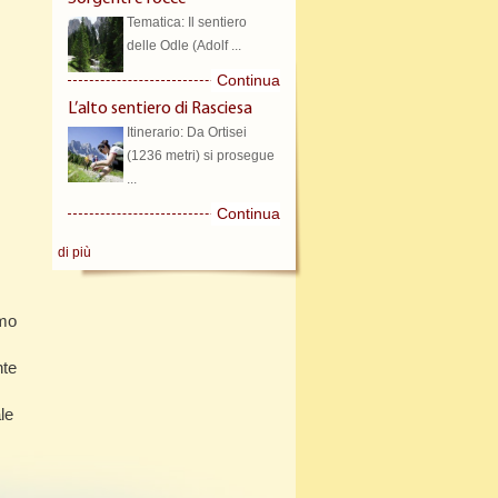
Tematica: Il sentiero
delle Odle (Adolf ...
Continua
L’alto sentiero di Rasciesa
Itinerario: Da Ortisei
(1236 metri) si prosegue
...
Continua
di più
amo
nte
le