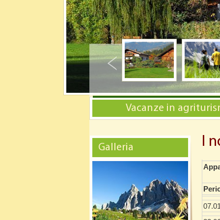
Vacanze in agrituri
I n
Galleria
Appa
Peri
07.0