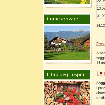
22.0
13.0
31.0
Come arrivare
14
Preno
A par
soggi
14 an
Le 
Libro degli ospiti
Sogg
I pre
almen
metti