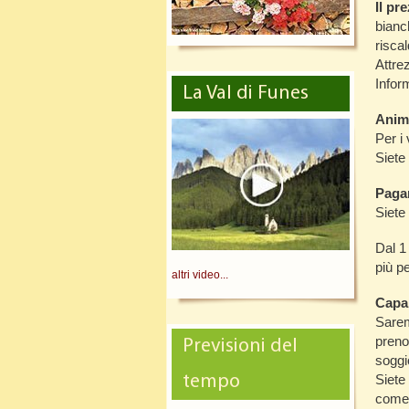
Il p
bianch
riscal
Attre
Inform
La Val di Funes
Anima
Per i
Siete
Paga
Siete 
Dal 1
più p
altri video...
Capa
Saremo
preno
Previsioni del
soggi
tempo
Siete
come 