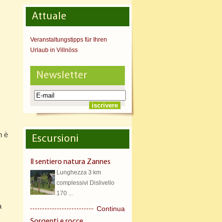
Attuale
Veranstaltungstipps für Ihren
Urlaub in Villnöss
Newsletter
n è
Escursioni
Il sentiero natura Zannes
Lunghezza 3 km
complessivi Dislivello
170 ...
a
Continua
Sorgenti e rocce