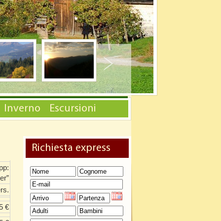
Inverno
Escursioni
Richiesta express
pp:
er”
rs.
5 €