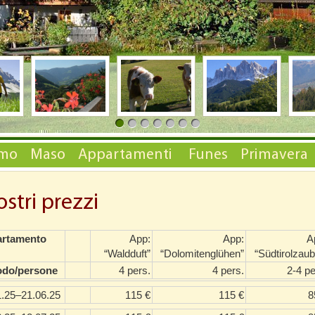
smo
Maso
Appartamenti
Funes
Primavera
ostri prezzi
rtamento
App:
App:
A
“Waldduft”
“Dolomitenglühen”
“Südtirolzaub
odo/persone
4 pers.
4 pers.
2-4 pe
1.25–21.06.25
115 €
115 €
8